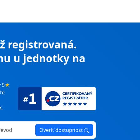
už registrovaná.
nu u jednotky na
 5
★
te
k
.
Overiť dostupnosť