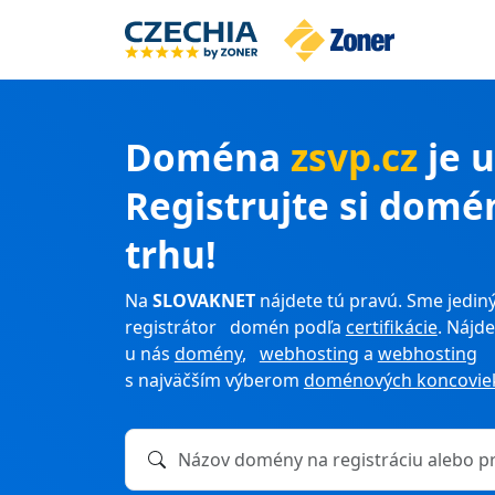
Doména
zsvp.cz
je 
Registrujte si domé
trhu!
Na
SLOVAKNET
nájdete tú pravú. Sme jediný
registrátor domén podľa
certifikácie
. Nájde
u nás
domény
,
webhosting
a
webhosting
s najväčším výberom
doménových koncovie
Názov domény na registráciu alebo prevod