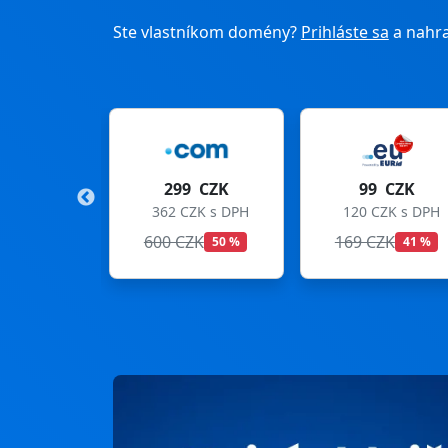
Ste vlastníkom domény?
Prihláste sa
a nahra
9 CZK
99 CZK
275 CZK
CZK s DPH
120 CZK s DPH
333 CZK s DPH
ZK
169 CZK
299 CZK
50 %
41 %
8 %