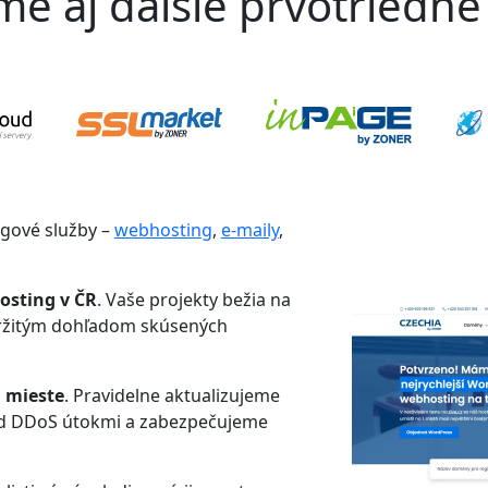
 aj ďalšie prvotriedne 
ngové služby –
webhosting
,
e-maily
,
osting v ČR
. Vaše projekty bežia na
tržitým dohľadom skúsených
 mieste
. Pravidelne aktualizujeme
ed DDoS útokmi a zabezpečujeme