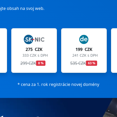
jte obsah na svoj web.
199 CZK
199 CZK
241 CZK s DPH
241 CZK s DPH
535 CZK
699 CZK
63 %
72 %
* cena za 1. rok registrácie novej domény