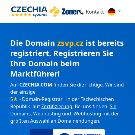
Kontakt
Die Domain
zsvp.cz
ist bereits
registriert. Registrieren Sie
Ihre Domain beim
Marktführer!
Auf
CZECHIA.COM
finden Sie die richtige. Wir sind
der einzige
5
★
- Domain-Registrar in der Tschechischen
Republik laut
Zertifizierung
. Bei uns finden
Sie
Domains
,
Webhosting
und
Webhosting
mit der
größten Auswahl an
Domainendungen
.